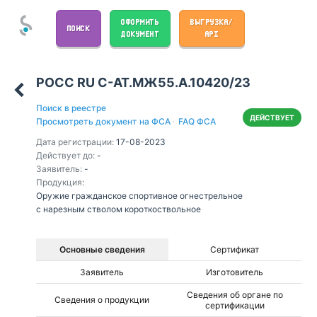
ОФОРМИТЬ
ВЫГРУЗКА/
ПОИСК
ДОКУМЕНТ
API
РОСС RU С-AT.МЖ55.А.10420/23
Поиск в реестре
ДЕЙСТВУЕТ
Просмотреть документ на ФСА
·
FAQ ФСА
Дата регистрации:
17-08-2023
Действует до:
-
Заявитель:
-
Продукция:
Оружие гражданское спортивное огнестрельное
с нарезным стволом короткоствольное
Основные сведения
Сертификат
Заявитель
Изготовитель
Сведения об органе по
Сведения о продукции
сертификации