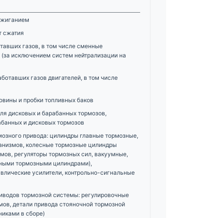
ажиганием
т сжатия
тавших газов, в том числе сменные
 (за исключением систем нейтрализации на
отавших газов двигателей, в том числе
овины и пробки топливных баков
для дисковых и барабанных тормозов,
абанных и дисковых тормозов
мозного привода: цилиндры главные тормозные,
анизмов, колесные тормозные цилиндры
ов, регуляторы тормозных сил, вакуумные,
вными тормозными цилиндрами),
влические усилители, контрольно-сигнальные
риводов тормозной системы: регулировочные
мов, детали привода стояночной тормозной
никами в сборе)