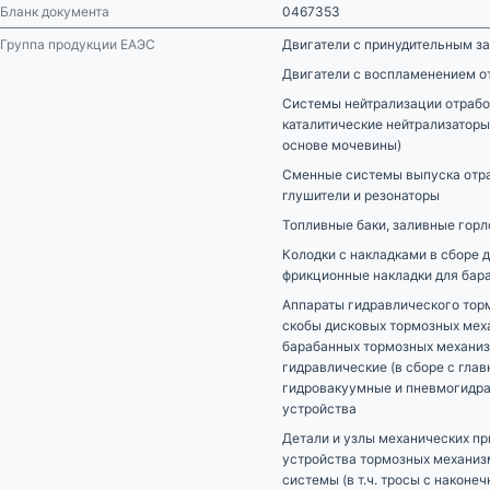
Бланк документа
0467353
Группа продукции ЕАЭС
Двигатели с принудительным з
Двигатели с воспламенением о
Системы нейтрализации отрабо
каталитические нейтрализаторы
основе мочевины)
Сменные системы выпуска отраб
глушители и резонаторы
Топливные баки, заливные горл
Колодки с накладками в сборе 
фрикционные накладки для бар
Аппараты гидравлического тор
скобы дисковых тормозных мех
барабанных тормозных механизм
гидравлические (в сборе с гла
гидровакуумные и пневмогидра
устройства
Детали и узлы механических п
устройства тормозных механиз
системы (в т.ч. тросы с наконеч