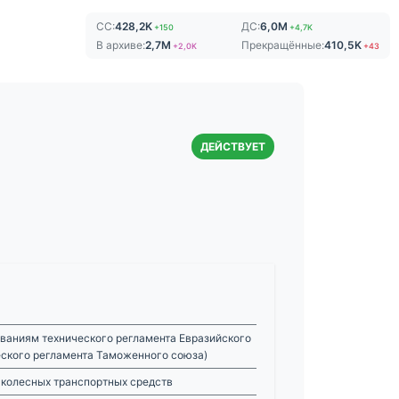
СС:
428,2K
ДС:
6,0M
+150
+4,7K
В архиве:
2,7M
Прекращённые:
410,5K
+2,0K
+43
ДЕЙСТВУЕТ
ваниям технического регламента Евразийского
еского регламента Таможенного союза)
 колесных транспортных средств