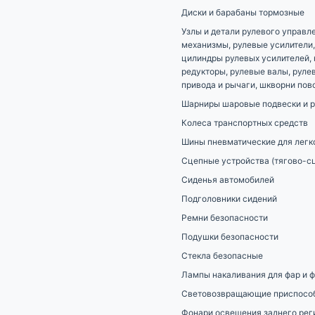
Диски и барабаны тормозные
Узлы и детали рулевого управл
механизмы, рулевые усилители,
цилиндры рулевых усилителей, 
редукторы, рулевые валы, руле
привода и рычаги, шкворни пов
Шарниры шаровые подвески и р
Колеса транспортных средств
Шины пневматические для легк
Сцепные устройства (тягово-с
Сиденья автомобилей
Подголовники сидений
Ремни безопасности
Подушки безопасности
Стекла безопасные
Лампы накаливания для фар и 
Световозвращающие приспособ
Фонари освещения заднего рег