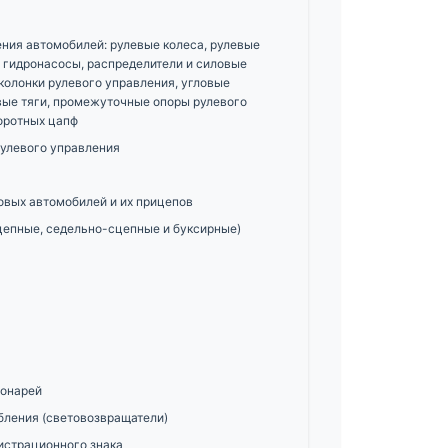
ения автомобилей: рулевые колеса, рулевые
 гидронасосы, распределители и силовые
колонки рулевого управления, угловые
вые тяги, промежуточные опоры рулевого
оротных цапф
улевого управления
овых автомобилей и их прицепов
цепные, седельно-сцепные и буксирные)
фонарей
ления (световозвращатели)
истрационного знака