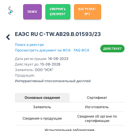
ОФОРМИТЬ
ВЫГРУЗКА/
ПОИСК
ДОКУМЕНТ
API
ЕАЭС RU С-TW.АВ29.В.01593/23
Поиск в реестре
ДЕЙСТВУЕТ
Просмотреть документ на ФСА
·
FAQ ФСА
Дата регистрации:
16-08-2023
Действует до:
15-08-2028
Заявитель:
ООО "УСК"
Продукция:
Интеррактивный плоскопанельный дисплей
Основные сведения
Сертификат
Заявитель
Изготовитель
Сведения об органе по
Сведения о продукции
сертификации
Испытательная лаборатория