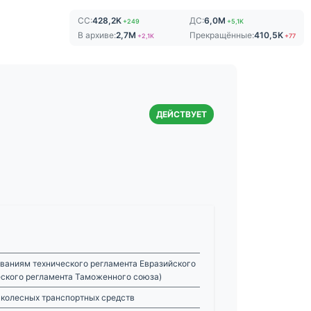
СС:
428,2K
ДС:
6,0M
+249
+5,1K
В архиве:
2,7M
Прекращённые:
410,5K
+2,1K
+77
ДЕЙСТВУЕТ
ваниям технического регламента Евразийского
еского регламента Таможенного союза)
 колесных транспортных средств