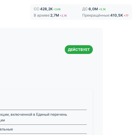
СС:
428,2K
ДС:
6,0M
+249
+5,1K
В архиве:
2,7M
Прекращённые:
410,5K
+2,1K
+77
ДЕЙСТВУЕТ
кции, включенной в Единый перечень
ции
рельные