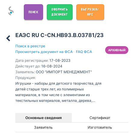
ОФОРМИТЬ
ВЫГРУЗКА/
ПОИСК
ДОКУМЕНТ
API
ЕАЭС RU С-CN.НВ93.В.03781/23
Поиск в реестре
АРХИВНЫЙ
Просмотреть документ на ФСА
·
FAQ ФСА
Дата регистрации:
17-08-2023
Действует до:
16-08-2024
Заявитель:
ООО "ИМПОРТ МЕНЕДЖМЕНТ"
Продукция:
Игрушки - наборы для детского творчества, для
детей старше трех лет, из полимерных
материалов, в том числе с элементами из
текстильных материалов, металла, дерева,
картона, бумаги, без механизмов, в том числе
электрические с питанием от химических
источников тока (батарейки), в том числе со
Основные сведения
Сертификат
звуковыми эффектами:
Заявитель
Изготовитель