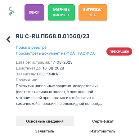
ОФОРМИТЬ
ВЫГРУЗКА/
ПОИСК
ДОКУМЕНТ
API
RU С-RU.ПБ68.В.01560/23
Поиск в реестре
ПРЕКРАЩЕН
Просмотреть документ на ФСА
·
FAQ ФСА
Дата регистрации:
17-08-2023
Действует до:
16-08-2028
Заявитель:
ООО "ЗИКА"
Продукция:
Покрытия напольные защитно–декоративные
(системы наливных полов), с повышенной
механической прочностью и стойкостью к
химической агрессии, на эпоксидной основе,
торговой марки Sika® «Sikafloor®», состоящие из
грунтовочного слоя, марок: Sikafloor®-150 RU,
Sikafloor®-151 RU, Sikafloor®-160 RU,
Основные сведения
Сертификат
Sikafloor®-161 RU, Sikafloor®-161 EpoxyPrimer,
Заявитель
Изготовитель
Sikafloor®-2540 W RU, с расходом от 0,3 до 0,6
кг/м², мелкофракционного полимерного