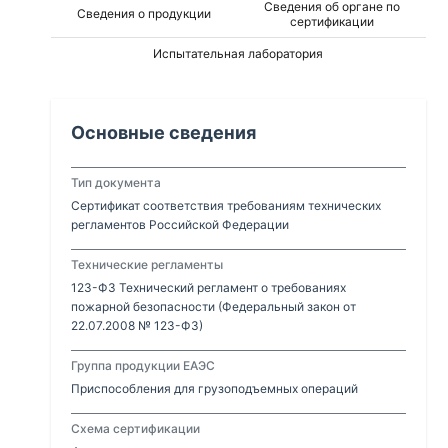
Сведения об органе по
Сведения о продукции
заполнителя марки Sika® Extender T RU, c
сертификации
расходом не более 0,01 кг/ м²; и финишного слоя,
Испытательная лаборатория
марки Sikafloor®-2540 W RU, с расходом от 0,15
до 0,8 кг/м² и мелкофракционного заполнителя
марки Sikafloor® Antislip Agent RU, толщиной слоя
от 0,2 до 0,5 мм; общей толщиной покрытия от
Основные сведения
0,2 до 0,5 мм, выпускаемые по ТУ 20.30.22-110-
13613997-2023 «Защитно–декоративное
покрытие на основе эпоксидной смолы, с
Тип документа
повышенной механической прочностью и
Сертификат соответствия требованиям технических
стойкостью к химической агрессии»
регламентов Российской Федерации
Технические регламенты
123-ФЗ Технический регламент о требованиях
пожарной безопасности (Федеральный закон от
22.07.2008 № 123-ФЗ)
Группа продукции ЕАЭС
Приспособления для грузоподъемных операций
Схема сертификации