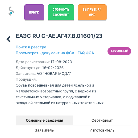
ОФОРМИТЬ
ВЫГРУЗКА/
ПОИСК
ДОКУМЕНТ
API
ЕАЭС RU С-AE.АГ47.В.01601/23
Поиск в реестре
АРХИВНЫЙ
Просмотреть документ на ФСА
·
FAQ ФСА
Дата регистрации:
17-08-2023
Действует до:
16-02-2026
Заявитель:
АО "НОВАЯ МОДА"
Продукция:
Обувь повседневная для детей ясельной и
малодетской возрастных групп, с верхом из
текстильных материалов, с подкладкой и
вкладной стелькой из натуральных текстильных
материалов, кожи, на подошве из полимерных
материалов (в том числе резины), клеевого
метода крепления, с закрытой пяточной частью в
Основные сведения
Сертификат
обуви для ясельной возрастной группы, с
Заявитель
Изготовитель
фиксированной пяточной частью в обуви для
детей малодетской возрастной группы: