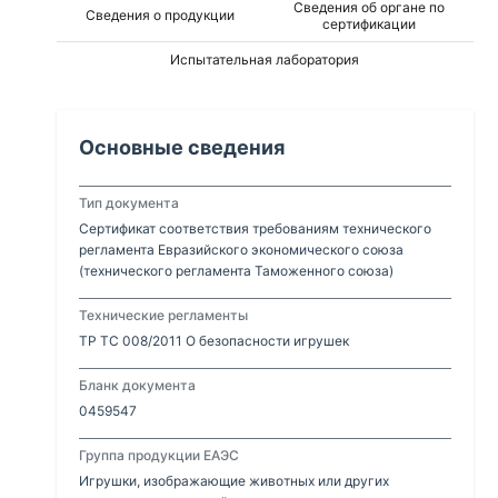
Сведения об органе по
Сведения о продукции
Элана,Блицция, Фария, Ария, Далиаз, Далия,
сертификации
Лилия, Вивия, Зория, Дино, Космос, Земля, Вода,
Испытательная лаборатория
Воздух, Огонь
Основные сведения
Тип документа
Сертификат соответствия требованиям технического
регламента Евразийского экономического союза
(технического регламента Таможенного союза)
Технические регламенты
ТР ТС 008/2011 О безопасности игрушек
Бланк документа
0459547
Группа продукции ЕАЭС
Игрушки, изображающие животных или других