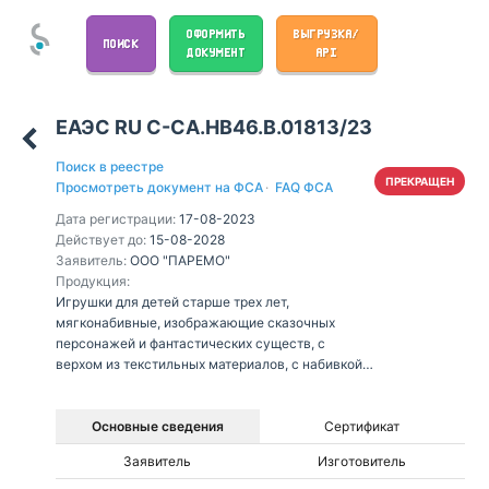
ОФОРМИТЬ
ВЫГРУЗКА/
ПОИСК
ДОКУМЕНТ
API
ЕАЭС RU С-CA.НВ46.В.01813/23
Поиск в реестре
ПРЕКРАЩЕН
Просмотреть документ на ФСА
·
FAQ ФСА
Дата регистрации:
17-08-2023
Действует до:
15-08-2028
Заявитель:
ООО "ПАРЕМО"
Продукция:
Игрушки для детей старше трех лет,
мягконабивные, изображающие сказочных
персонажей и фантастических существ, с
верхом из текстильных материалов, с набивкой
из полиэфирного волокна, без механизмов, в том
числе в наборах: сказочные персонажи -
Небьюлия, Мариния, Питалия, Изадора, Коралия,
Основные сведения
Сертификат
Азелия, Эклипсия, Айсеана, Орелия, Эстрелия,
Заявитель
Изготовитель
Нинафия; фантастические существа - Стелла,
Аура, Октавия, Луна, Палома, Люмина, Лирия,