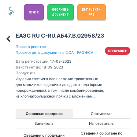
ОФОРМИТЬ
ВЫГРУЗКА/
ПОИСК
ДОКУМЕНТ
API
ЕАЭС RU С-RU.АБ47.В.02958/23
Поиск в реестре
ПРЕКРАЩЕН
Просмотреть документ на ФСА
·
FAQ ФСА
Дата регистрации:
17-08-2023
Действует до:
18-09-2023
Продукция:
Изделия третьего слоя верхние трикотажные
для мальчиков и девочек до одного года (кроме
новорожденных), в том числе комбинированные,
из хлопчатобумажной пряжи с вложением
синтетических нитей, из хлопчатобумажной
пряжи в смеси с синтетическими нитями
(пряжей), на подкладке из хлопчатобумажной
Основные сведения
Сертификат
пряжи с вложением синтетических нитей, из
Заявитель
Изготовитель
хлопчатобумажной пряжи в смеси с
синтетическими нитями (пряжей): конверты
Сведения об органе по
Сведения о продукции