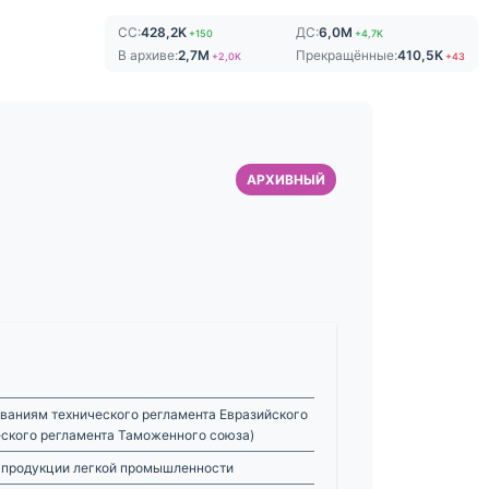
СС:
428,2K
ДС:
6,0M
+150
+4,7K
В архиве:
2,7M
Прекращённые:
410,5K
+2,0K
+43
АРХИВНЫЙ
ваниям технического регламента Евразийского
еского регламента Таможенного союза)
и продукции легкой промышленности