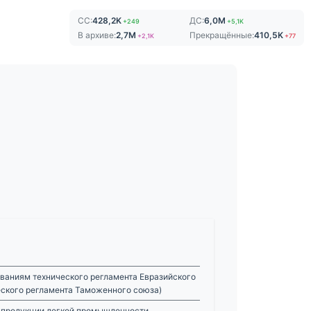
СС:
428,2K
ДС:
6,0M
+249
+5,1K
В архиве:
2,7M
Прекращённые:
410,5K
+2,1K
+77
ваниям технического регламента Евразийского
еского регламента Таможенного союза)
и продукции легкой промышленности