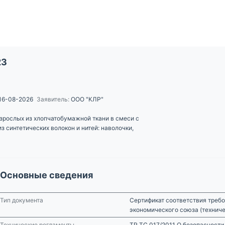
23
16-08-2026
Заявитель:
ООО "КЛР"
зрослых из хлопчатобумажной ткани в смеси с
з синтетических волокон и нитей: наволочки,
Основные сведения
Тип документа
Сертификат соответствия требо
экономического союза (технич
Технические регламенты
ТР ТС 017/2011 О безопасност