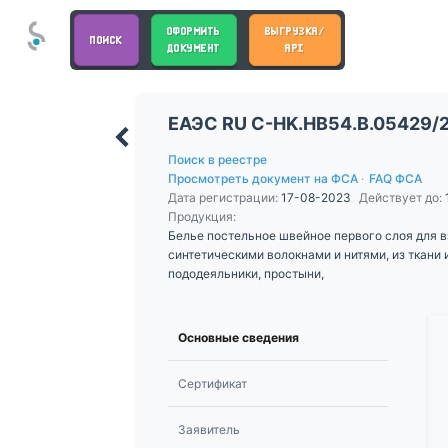
ОФОРМИТЬ
ВЫГРУЗКА/
ПОИСК
ДОКУМЕНТ
API
ЕАЭС RU С-HK.НВ54.В.05429/
Поиск в реестре
Просмотреть документ на ФСА
·
FAQ ФСА
Дата регистрации:
17-08-2023
Действует до:
Продукция:
Белье постельное швейное первого слоя для в
синтетическими волокнами и нитями, из ткани и
пододеяльники, простыни,
Основные сведения
Сертификат
Заявитель