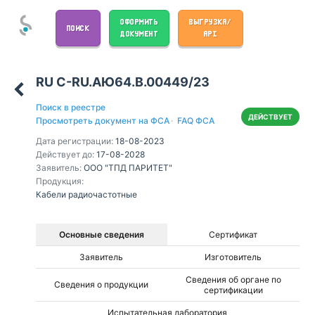
ОФОРМИТЬ
ВЫГРУЗКА/
ПОИСК
ДОКУМЕНТ
API
RU С-RU.АЮ64.В.00449/23
Поиск в реестре
ДЕЙСТВУЕТ
Просмотреть документ на ФСА
·
FAQ ФСА
Дата регистрации:
18-08-2023
Действует до:
17-08-2028
Заявитель:
ООО "ТПД ПАРИТЕТ"
Продукция:
Кабели радиочастотные
Основные сведения
Сертификат
Заявитель
Изготовитель
Сведения об органе по
Сведения о продукции
сертификации
Испытательная лаборатория