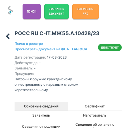
ОФОРМИТЬ
ВЫГРУЗКА/
ПОИСК
ДОКУМЕНТ
API
РОСС RU С-IT.МЖ55.А.10428/23
Поиск в реестре
ДЕЙСТВУЕТ
Просмотреть документ на ФСА
·
FAQ ФСА
Дата регистрации:
17-08-2023
Действует до:
-
Заявитель:
-
Продукция:
Патроны к оружию гражданскому
огнестрельному с нарезным стволом
короткоствольному
Основные сведения
Сертификат
Заявитель
Изготовитель
Сведения об органе по
Сведения о продукции