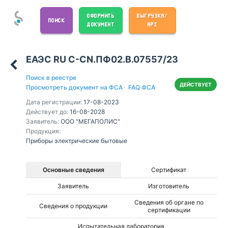
ОФОРМИТЬ
ВЫГРУЗКА/
ПОИСК
ДОКУМЕНТ
API
ЕАЭС RU С-CN.ПФ02.В.07557/23
Поиск в реестре
ДЕЙСТВУЕТ
Просмотреть документ на ФСА
·
FAQ ФСА
Дата регистрации:
17-08-2023
Действует до:
16-08-2028
Заявитель:
ООО "МЕГАПОЛИС"
Продукция:
Приборы электрические бытовые
Основные сведения
Сертификат
Заявитель
Изготовитель
Сведения об органе по
Сведения о продукции
сертификации
Испытательная лаборатория