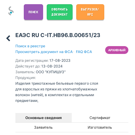
ОФОРМИТЬ
ВЫГРУЗКА/
ПОИСК
ДОКУМЕНТ
API
ЕАЭС RU С-IT.НВ96.В.00651/23
Поиск в реестре
АРХИВНЫЙ
Просмотреть документ на ФСА
·
FAQ ФСА
Дата регистрации:
17-08-2023
Действует до:
13-08-2024
Заявитель:
ООО "КУПИШУЗ"
Продукция:
Изделия трикотажные бельевые первого слоя
для взрослых из пряжи из хлопчатобумажных
волокон (нитей), в комплектах и отдельными
предметами,
Основные сведения
Сертификат
Заявитель
Изготовитель