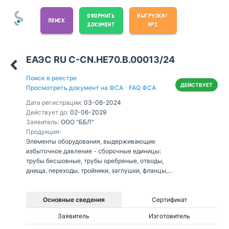
ОФОРМИТЬ
ВЫГРУЗКА/
ПОИСК
ДОКУМЕНТ
API
ЕАЭС RU С-CN.НЕ70.В.00013/24
Поиск в реестре
ДЕЙСТВУЕТ
Просмотреть документ на ФСА
·
FAQ ФСА
Дата регистрации:
03-06-2024
Действует до:
02-06-2029
Заявитель:
ООО "ББЛ"
Продукция:
Элементы оборудования, выдерживающие
избыточное давление - сборочные единицы:
трубы бесшовные, трубы оребреные, отводы,
днища, переходы, тройники, заглушки, фланцы,
штуцеры, предназначенные для рабочих сред
газы и пары группы 1, расчетным давлением 16,0
МПа, номинальными диаметрами от 125 до
Основные сведения
Сертификат
400мм. Категория опасности 4 в соответствии с
Заявитель
Изготовитель
п. 1 Приложения №1 к ТР ТС 032/2013. Торговая
марка «BBL»