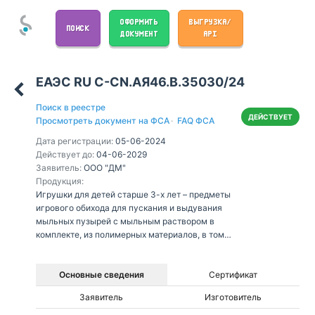
ОФОРМИТЬ
ВЫГРУЗКА/
ПОИСК
ДОКУМЕНТ
API
ЕАЭС RU С-CN.АЯ46.В.35030/24
Поиск в реестре
ДЕЙСТВУЕТ
Просмотреть документ на ФСА
·
FAQ ФСА
Дата регистрации:
05-06-2024
Действует до:
04-06-2029
Заявитель:
ООО "ДМ"
Продукция:
Игрушки для детей старше 3-х лет – предметы
игрового обихода для пускания и выдувания
мыльных пузырей с мыльным раствором в
комплекте, из полимерных материалов, в том
числе в наборах,
Основные сведения
Сертификат
Заявитель
Изготовитель