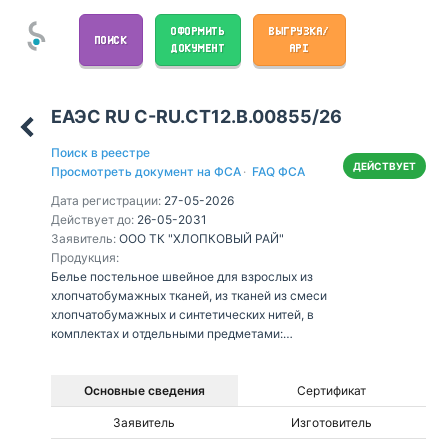
ОФОРМИТЬ
ВЫГРУЗКА/
ПОИСК
ДОКУМЕНТ
API
ЕАЭС RU С-RU.СТ12.В.00855/26
Поиск в реестре
ДЕЙСТВУЕТ
Просмотреть документ на ФСА
·
FAQ ФСА
Дата регистрации:
27-05-2026
Действует до:
26-05-2031
Заявитель:
ООО ТК "ХЛОПКОВЫЙ РАЙ"
Продукция:
Белье постельное швейное для взрослых из
хлопчатобумажных тканей, из тканей из смеси
хлопчатобумажных и синтетических нитей, в
комплектах и отдельными предметами:
пододеяльники, простыни, в том числе на
резинке, наволочки, с товарным знаком
«Хлопковый Рай»
Основные сведения
Сертификат
Заявитель
Изготовитель