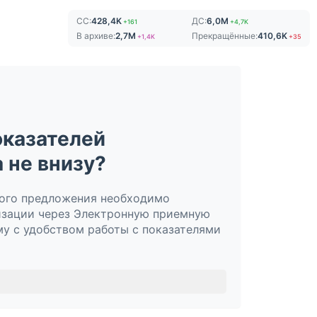
СС:
428,4K
ДС:
6,0M
+161
+4,7K
В архиве:
2,7M
Прекращённые:
410,6K
+1,4K
+35
оказателей
 не внизу?
ного предложения необходимо
низации через Электронную приемную
му с удобством работы с показателями