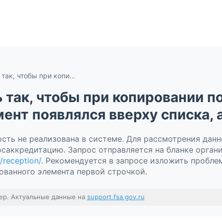
Можно ли настроить так, чтобы при копировании показателей скопированный элемент появлялся вверху списка, а не внизу?
 так, чтобы при копировании п
нт появлялся вверху списка, а
сть не реализована в системе. Для рассмотрения дан
осаккредитацию. Запрос отправляется на бланке орга
/reception/
. Рекомендуется в запросе изложить пробле
ованного элемента первой строчкой.
ер. Актуальные данные на
support.fsa.gov.ru