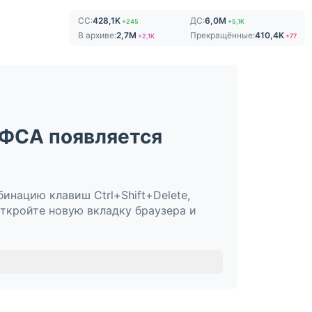
СС:
428,1K
ДС:
6,0M
+245
+5,1K
В архиве:
2,7M
Прекращённые:
410,4K
+2,1K
+77
 ФСА появляется
инацию клавиш Ctrl+Shift+Delete,
откройте новую вкладку браузера и