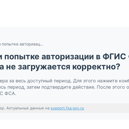
Что делать, если при попытке авторизации в ФГИС ФСА появляется ошибка или страница не загружается корректно?
ри попытке авторизации в ФГИС
а не загружается корректно?
ера за весь доступный период. Для этого нажмите комб
есь период, затем подтвердите действие. После этого 
ИС ФСА.
ер. Актуальные данные на
support.fsa.gov.ru