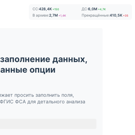
СС:
428,4K
ДС:
6,0M
+150
+4,7K
В архиве:
2,7M
Прекращённые:
410,5K
+1,4K
+35
заполнение данных,
ранные опции
жает просить заполнить поля,
 ФГИС ФСА для детального анализа