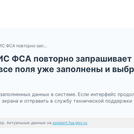
Почему система ФГИС ФСА повторно запрашивает заполнение данных, несмотря на то, что все поля уже заполнены и выбранные опции установлены?
ИС ФСА повторно запрашивает 
о все поля уже заполнены и выб
заполненных данных в системе. Если интерфейс продол
о экрана и отправить в службу технической поддержки
ер. Актуальные данные на
support.fsa.gov.ru