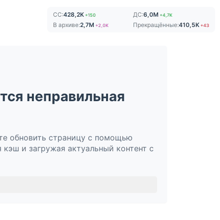
СС:
428,2K
ДС:
6,0M
+150
+4,7K
В архиве:
2,7M
Прекращённые:
410,5K
+2,0K
+43
ется неправильная
йте обновить страницу с помощью
 кэш и загружая актуальный контент с