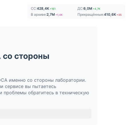
СС:
428,4K
ДС:
6,0M
+161
+4,7K
В архиве:
2,7M
Прекращённые:
410,6K
+1,4K
+35
А со стороны
ФСА именно со стороны лаборатории.
ли сервисе вы пытаетесь
ии проблемы обратитесь в техническую