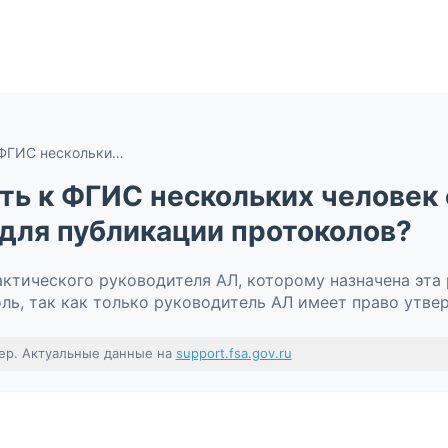
Можно ли подключить к ФГИС нескольких человек с ролью «Руководитель АЛ» для публикации протоколов?
ь к ФГИС нескольких человек 
для публикации протоколов?
актического руководителя АЛ, которому назначена эта 
ль, так как только руководитель АЛ имеет право утве
ер. Актуальные данные на
support.fsa.gov.ru