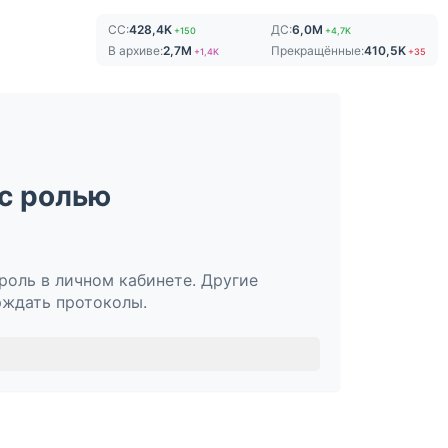
СС:
428,4K
ДС:
6,0M
+150
+4,7K
В архиве:
2,7M
Прекращённые:
410,5K
+1,4K
+35
с ролью
роль в личном кабинете. Другие
рждать протоколы.