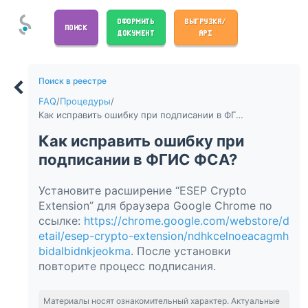
ОФОРМИТЬ
ВЫГРУЗКА/
ПОИСК
ДОКУМЕНТ
API
Поиск в реестре
FAQ
/
Процедуры
/
Как исправить ошибку при подписании в ФГИС ФСА?
Как исправить ошибку при
подписании в ФГИС ФСА?
Установите расширение “ESEP Crypto
Extension” для браузера Google Chrome по
ссылке:
https://chrome.google.com/webstore/d
etail/esep-crypto-extension/ndhkcelnoeacagmh
bidalbidnkjeokma
. После установки
повторите процесс подписания.
Материалы носят ознакомительный характер. Актуальные