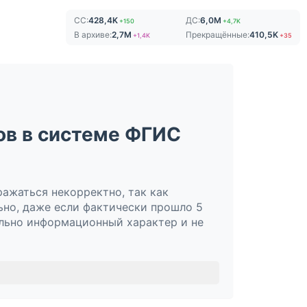
СС:
428,4K
ДС:
6,0M
+150
+4,7K
В архиве:
2,7M
Прекращённые:
410,5K
+1,4K
+35
ов в системе ФГИС
ажаться некорректно, так как
ьно, даже если фактически прошло 5
льно информационный характер и не