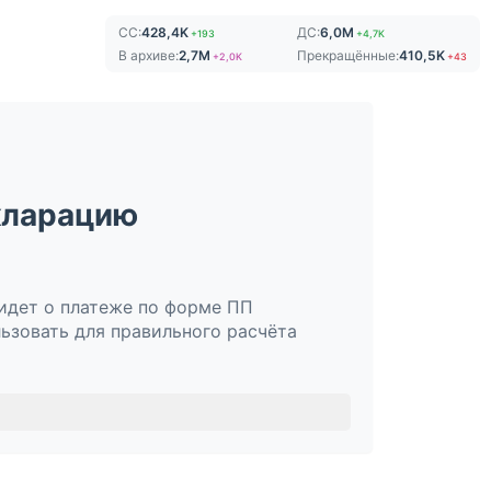
СС:
428,4K
ДС:
6,0M
+193
+4,7K
В архиве:
2,7M
Прекращённые:
410,5K
+2,0K
+43
кларацию
идет о платеже по форме ПП
ьзовать для правильного расчёта