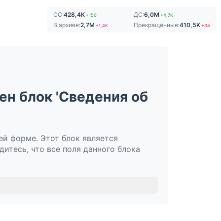
СС:
428,4K
ДС:
6,0M
+150
+4,7K
В архиве:
2,7M
Прекращённые:
410,5K
+1,4K
+35
ен блок 'Сведения об
ей форме. Этот блок является
дитесь, что все поля данного блока