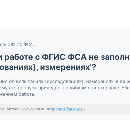
Что делать, если при работе с ФГИС ФСА не заполнен блок 'Сведения об испытаниях (исследованиях), измерениях'?
и работе с ФГИС ФСА не заполн
ованиях), измерениях'?
ния об испытаниях (исследованиях), измерениях’ в ваш
ому его пропуск приведёт к ошибкам при отправке. Убе
жением работы.
ер. Актуальные данные на
support.fsa.gov.ru