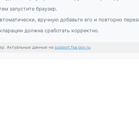
тем запустите браузер.
втоматически, вручную добавьте его и повторно перез
кларации должна сработать корректно.
ер. Актуальные данные на
support.fsa.gov.ru