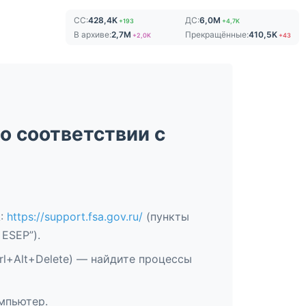
СС:
428,4K
ДС:
6,0M
+193
+4,7K
В архиве:
2,7M
Прекращённые:
410,5K
+2,0K
+43
о соответствии с
А:
https://support.fsa.gov.ru/
(пункты
ESEP”).
rl+Alt+Delete) — найдите процессы
омпьютер.