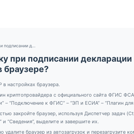
Как устранить ошибку при подписании декларации о соответствии с расширением ESEP в браузере?
ку при подписании декларации 
в браузере?
 в настройках браузера.
агин криптопровайдера с официального сайта ФГИС ФС
 – “Подключение к ФГИС” – “ЭП и ЕСИА” – “Плагин для 
стью закройте браузер, используя Диспетчер задач (Ct
 и “Сведения”, выделите и завершите их.
о удалите браузер из автозагрузок и перезагрузите к