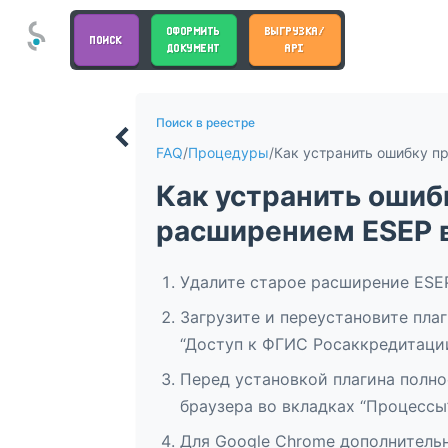
ОФОРМИТЬ
ВЫГРУЗКА/
ПОИСК
ДОКУМЕНТ
API
Поиск в реестре
FAQ
/
Процедуры
/
Как устранить ошиб
расширением ESEP 
Удалите старое расширение ESEP
Загрузите и переустановите пл
“Доступ к ФГИС Росаккредитации”
Перед установкой плагина полно
браузера во вкладках “Процессы”
Для Google Chrome дополнительн