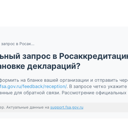
Как подать официальный запрос в Росаккредитацию для решения вопросов по приостановке деклараций?
ьный запрос в Росаккредитаци
ановке деклараций?
ормить на бланке вашей организации и отправить че
/fsa.gov.ru/feedback/reception/
. В запросе четко укажит
анные для обратной связи. Рассмотрение официальных 
ер. Актуальные данные на
support.fsa.gov.ru