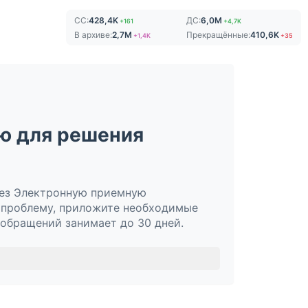
СС:
428,4K
ДС:
6,0M
+161
+4,7K
В архиве:
2,7M
Прекращённые:
410,6K
+1,4K
+35
ю для решения
рез Электронную приемную
е проблему, приложите необходимые
обращений занимает до 30 дней.