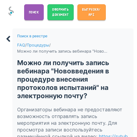
ОФОРМИТЬ
ВЫГРУЗКА/
ПОИСК
ДОКУМЕНТ
API
Поиск в реестре
FAQ
/
Процедуры
/
Можно ли получить запись вебинара "Нововведения в процедуре внесения протоколов испытаний" на электронную почту?
Можно ли получить запись
вебинара "Нововведения в
процедуре внесения
протоколов испытаний" на
электронную почту?
Организаторы вебинара не предоставляют
возможность отправлять запись
мероприятия на электронную почту. Для
просмотра записи воспользуйтесь
размещённой ссылкой на видео:
https://rutub