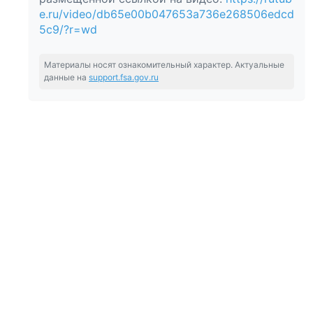
e.ru/video/db65e00b047653a736e268506edcd
5c9/?r=wd
Материалы носят ознакомительный характер. Актуальные
данные на
support.fsa.gov.ru