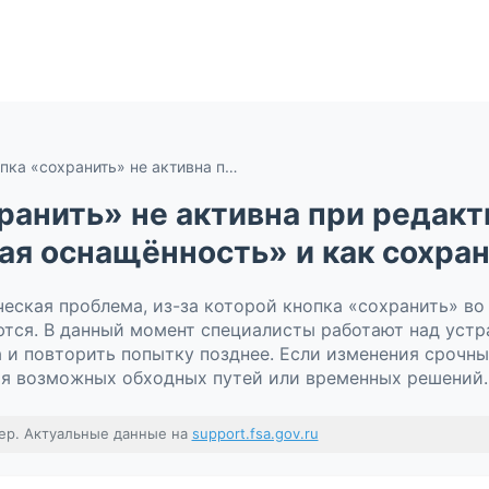
Почему кнопка «сохранить» не активна при редактировании сведений во вкладке «Техническая оснащённость» и как сохранить изменения?
ранить» не активна при редакт
ая оснащённость» и как сохра
еская проблема, из-за которой кнопка «сохранить» во
яются. В данный момент специалисты работают над уст
и повторить попытку позднее. Если изменения срочны
я возможных обходных путей или временных решений.
ер. Актуальные данные на
support.fsa.gov.ru