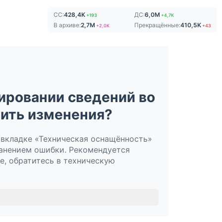
СС:
428,4K
ДС:
6,0M
+193
+4,7K
В архиве:
2,7M
Прекращённые:
410,5K
+2,0K
+43
ировании сведений во
нить изменения?
 вкладке «Техническая оснащённость»
ранением ошибки. Рекомендуется
е, обратитесь в техническую