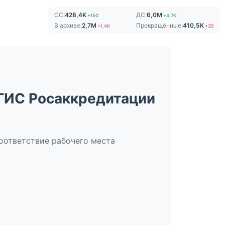
СС:
428,4K
ДС:
6,0M
+150
+4,7K
В архиве:
2,7M
Прекращённые:
410,5K
+1,4K
+35
ГИС Росаккредитации
оответствие рабочего места