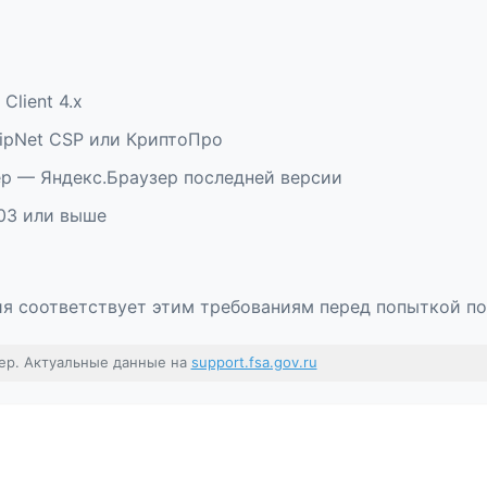
Client 4.x
ipNet CSP или КриптоПро
р — Яндекс.Браузер последней версии
003 или выше
ия соответствует этим требованиям перед попыткой п
ер. Актуальные данные на
support.fsa.gov.ru